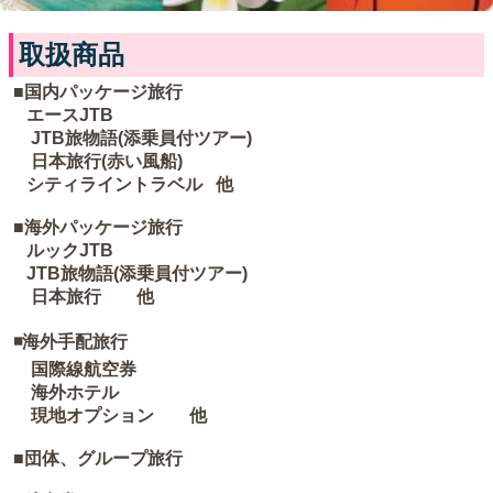
取扱商品
■国内パッケージ旅行
エースJTB
JTB旅物語(添乗員付ツアー)
日本旅行(赤い風船)
シティライントラベル 他
■海外パッケージ旅行
ルックJTB
JTB旅物語(添乗員付ツアー)
日本旅行 他
◾️海外手配旅行
国際線航空券
海外ホテル
現地オプション 他
■団体、グループ旅行