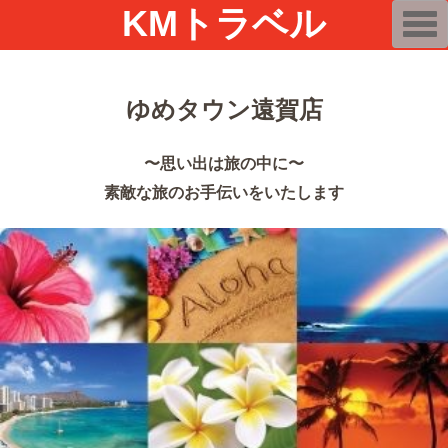
KMトラベル
T
o
g
g
l
e
ゆめタウン遠賀店
n
a
v
i
〜思い出は旅の中に〜
g
a
素敵な旅のお手伝いをいたします
t
i
o
n