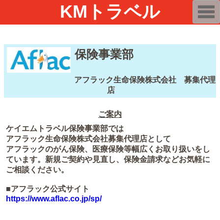
KMトラベル
T
o
g
g
l
e
保険事業部
n
a
v
i
アフラック生命保険株式会社 募集代理
g
店
a
t
i
o
ご案内
n
ケイエムトラベル保険事業部では
アフラック生命保険株式会社募集代理店として
アフラックのがん保険、医療保険等幅広くお取り扱いをし
ています。新規ご契約や見直し、保険金請求などお気軽に
ご相談ください。
■アフラック公式サイト
https://www.aflac.co.jp/sp/